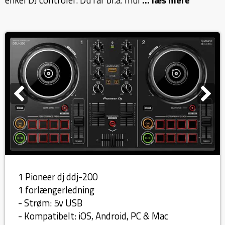
enkel DJ controler. Du får bl.a. mul
... læs mere
1 Pioneer dj ddj-200
1 forlængerledning
- Strøm: 5v USB
- Kompatibelt: iOS, Android, PC & Mac