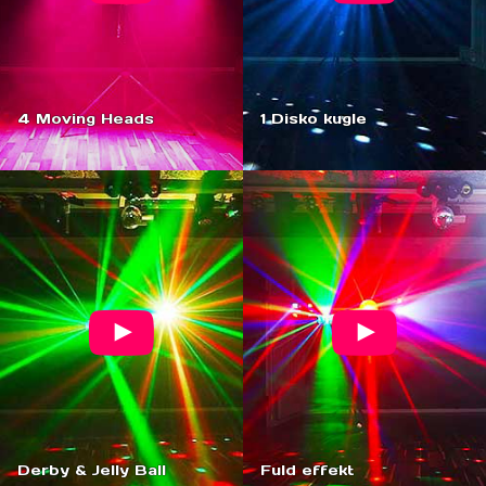
4 Moving Heads
1 Disko kugle
Derby & Jelly Ball
Fuld effekt