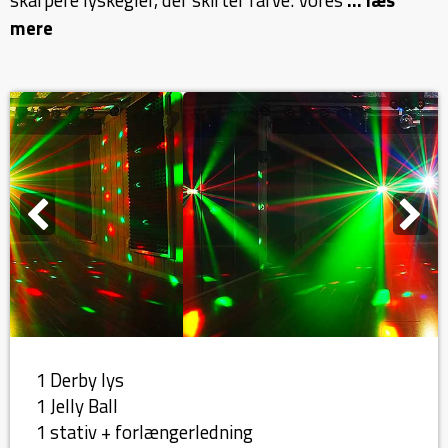
skarpere lyskegler, der skifter farve. Vores
... læs
mere
1 Derby lys
1 Jelly Ball
1 stativ + forlængerledning